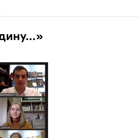
а
ину...»