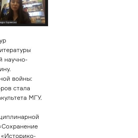
ур
итературы
 научно-
ину.
ной войны:
оров стала
культета МГУ.
сциплинарной
«Сохранение
 «Историко-