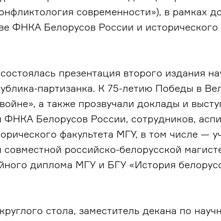
онфликтология современности»), в рамках д
ве ФНКА Белорусов России и исторического 
 состоялась презентация второго издания на
ублика-партизанка. К 75-летию Победы в Ве
войне», а также прозвучали доклады и выст
 ФНКА Белорусов России, сотрудников, асп
торического факультета МГУ, в том числе — 
 совместной российско-белорусской магист
йного диплома МГУ и БГУ «История белорус
круглого стола, заместитель декана по науч