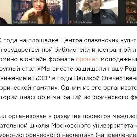
0 года на площадке Центра славянских культ
 государственной библиотеки иностранной л
домино в онлайн формате
прошел
молодежный
руглый стол «Мы вместе защищали нашу Род
вижение в БССР в годы Великой Отечествен
орической памяти». Одним из его организат
тории диаспор и миграций исторического фа
ыл организован в развитие проектов межди
вательной школы Московского университета 
урно-исторического наследия» (направление