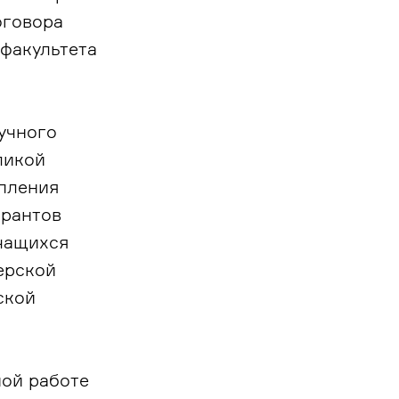
оговора
факультета
учного
ликой
упления
ирантов
учащихся
ерской
ской
ной работе